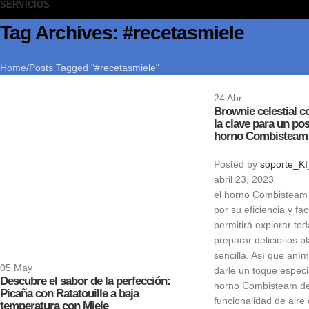
SERVICIOS
Tag Archives: #recetasmiele
Home
Posts Tagged "#recetasmiele"
24
Abr
Brownie celestial co
la clave para un pos
horno Combisteam 
Posted by
soporte_KI
abril 23, 2023
el horno Combisteam 
por su eficiencia y fac
permitirá explorar tod
preparar deliciosos p
sencilla. Así que aní
05
May
darle un toque especia
Descubre el sabor de la perfección:
horno Combisteam de
Picaña con Ratatouille a baja
funcionalidad de aire 
temperatura con Miele