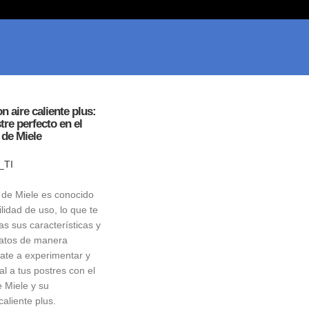
n aire caliente plus:
tre perfecto en el
de Miele
_TI
de Miele es conocido
ilidad de uso, lo que te
as sus características y
latos de manera
mate a experimentar y
l a tus postres con el
 Miele y su
caliente plus.