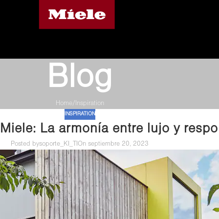
Blog
Home
Inspiration
INSPIRATION
iele: La armonía entre lujo y respo
Posted by
soporte_KI_TI
On septiembre 20, 2023