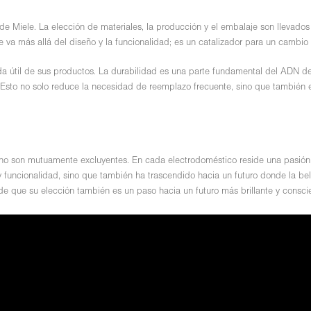
 de Miele. La elección de materiales, la producción y el embalaje son llevado
 más allá del diseño y la funcionalidad; es un catalizador para un cambio po
vida útil de sus productos. La durabilidad es una parte fundamental del ADN d
. Esto no solo reduce la necesidad de reemplazo frecuente, sino que también e
l no son mutuamente excluyentes. En cada electrodoméstico reside una pasi
 y funcionalidad, sino que también ha trascendido hacia un futuro donde la b
de que su elección también es un paso hacia un futuro más brillante y consci