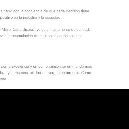
s a cabo con la conciencia de que cada decisión tiene
sitivo en la industria y la sociedad.
e Miele. Cada dispositivo es un testamento de calidad,
vita la acumulación de residuos electrónicos, una
ón por la excelencia y un compromiso con un mundo más
elleza y la responsabilidad convergen en armonía. Como
ente.