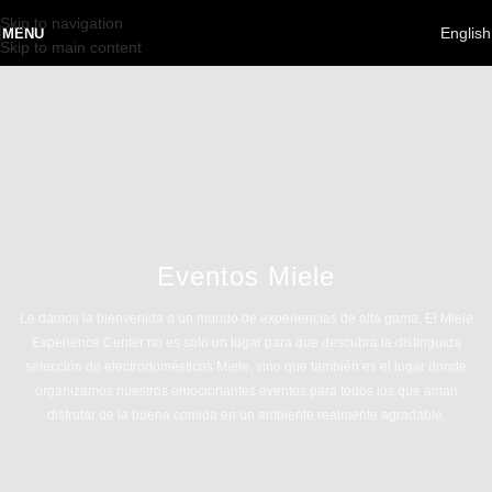
Skip to navigation
English
MENU
Skip to main content
Eventos Miele
Le damos la bienvenida a un mundo de experiencias de alta gama. El Miele
Experience Center no es solo un lugar para que descubra la distinguida
selección de electrodomésticos Miele, sino que también es el lugar donde
organizamos nuestros emocionantes eventos para todos los que aman
disfrutar de la buena comida en un ambiente realmente agradable.