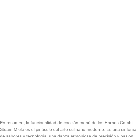
En resumen, la funcionalidad de cocción menú de los
Hornos Combi-
Steam Miele es el pináculo del arte culinario moderno. Es una sinfonía
de sabores y tecnología, una danza armoniosa de precisión y pasión.