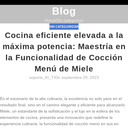
Blog
Home
Sin categorizar
SIN CATEGORIZAR
Cocina eficiente elevada a la
máxima potencia: Maestría en
la Funcionalidad de Cocción
Menú de Miele
soporte_KI_TI
On septiembre 29, 2023
En el escenario de la alta culinaria, la excelencia no solo yace en el
resultado final, sino en el camino elegante y eficiente para alcanzarlo.
Miele, un estandarte de la sofisticación y el lujo en la esfera de los
elementos de cocina, presenta una innovación que redefine la
experiencia culinaria: la funcionalidad de cocción menú en sus en