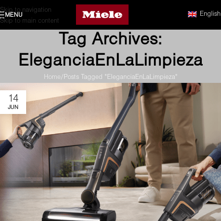
Skip to navigation
English
MENU
Skip to main content
Tag Archives:
EleganciaEnLaLimpieza
Home
Posts Tagged "EleganciaEnLaLimpieza"
14
JUN