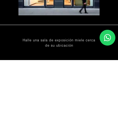
Halle una sala de exposición miele cerca
de su ubicación
ENCUENTRE UNA SUCURSAL
Contacto
+507 6576-8987
Siga Miele
AVISO LEGAL
20 AÑOS
Miele 2026 Designed by
KLICK IT