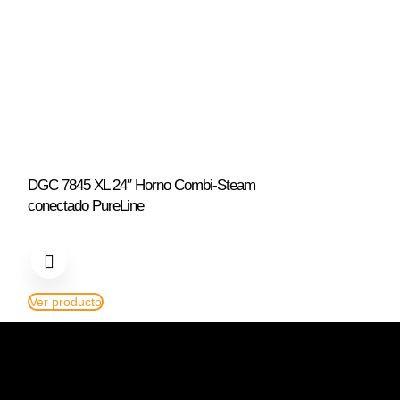
DGC 7845 XL 24″ Horno Combi-Steam
DGC 7885 XXL 3
conectado PureLine
conectado PureL
Ver producto
Ver producto