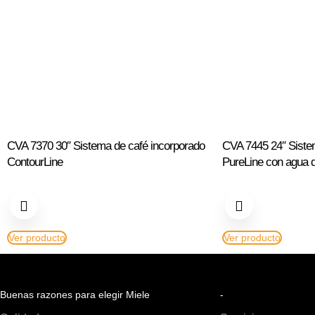
CVA 7370 30″ Sistema de café incorporado
CVA 7445 24″ Sistem
ContourLine
PureLine con agua d
Ver producto
Ver producto
Buenas razones para elegir Miele
-