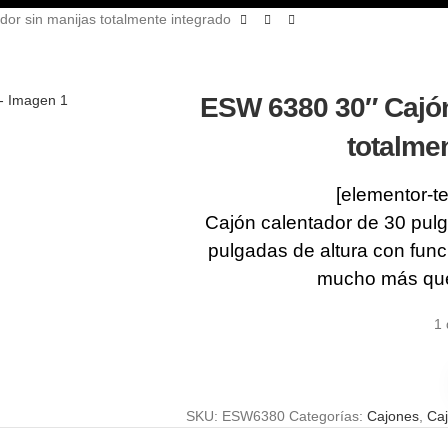
or sin manijas totalmente integrado
ESW 6380 30″ Cajón
totalme
[elementor-t
Cajón calentador de 30 pulg
pulgadas de altura con func
mucho más que 
1 
SKU:
ESW6380
Categorías:
Cajones
,
Ca