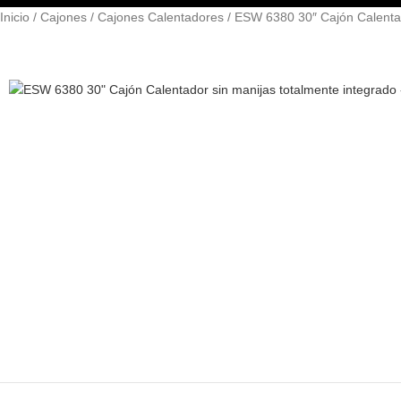
Inicio
Cajones
Cajones Calentadores
ESW 6380 30″ Cajón Calentad