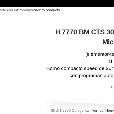
cto con Microondas
Back to products
H 7770 BM CTS 30
Mic
[elementor-t
H
Horno compacto speed de 30″ 
con programas auto
1 
SKU:
H7770
Categorías:
Hornos
,
Horn