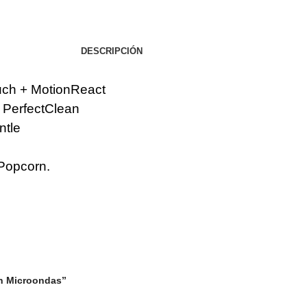
DESCRIPCIÓN
ouch + MotionReact
y PerfectClean
ntle
 Popcorn.
on Microondas”