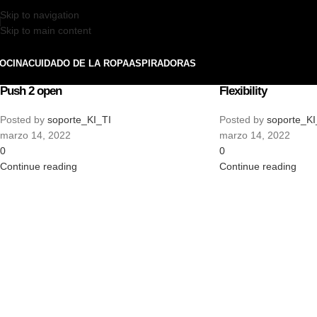
Skip to navigation
Skip to main content
OCINA
CUIDADO DE LA ROPA
ASPIRADORAS
Push 2 open
Flexibility
Posted by
soporte_KI_TI
Posted by
soporte_KI
marzo 14, 2022
marzo 14, 2022
0
0
Continue reading
Continue reading