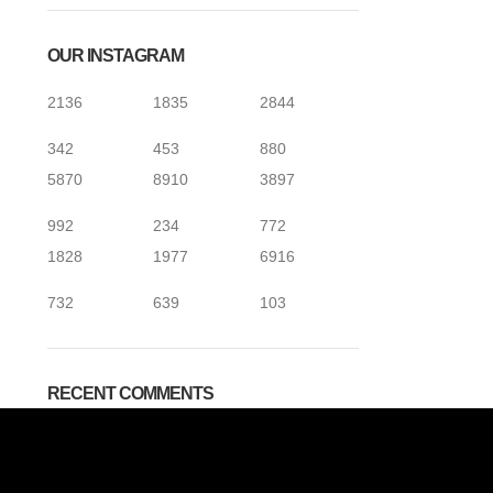
OUR INSTAGRAM
2136
1835
2844
342
453
880
5870
8910
3897
992
234
772
1828
1977
6916
732
639
103
RECENT COMMENTS