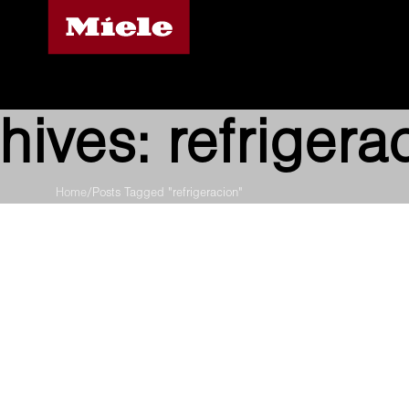
hives: refrigera
Home
Posts Tagged "refrigeracion"