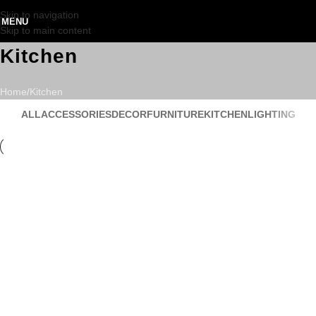
Skip to navigation
MENU
Skip to main content
Kitchen
Home
Kitchen
ALL
ACCESSORIES
DECOR
FURNITURE
KITCHEN
LIGHTING
Kitchen
Suspendisse quam at vestibulum
Kitchen
Leo uteu ullamcorper