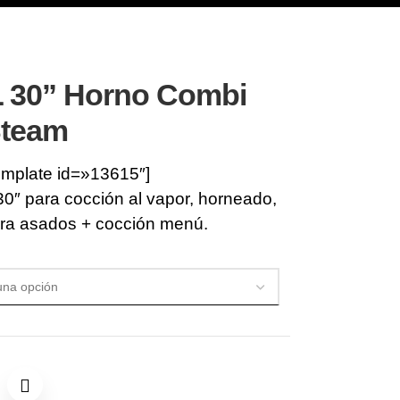
 30” Horno Combi
team
emplate id=»13615″]
″ para cocción al vapor, horneado,
ra asados + cocción menú.