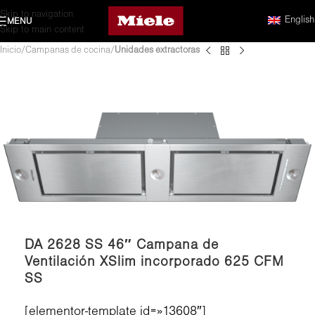
Skip to navigation
English
MENU
Skip to main content
Inicio
Campanas de cocina
Unidades extractoras
DA 2628 SS 46″ Campana de
Ventilación XSlim incorporado 625 CFM
SS
[elementor-template id=»13608″]