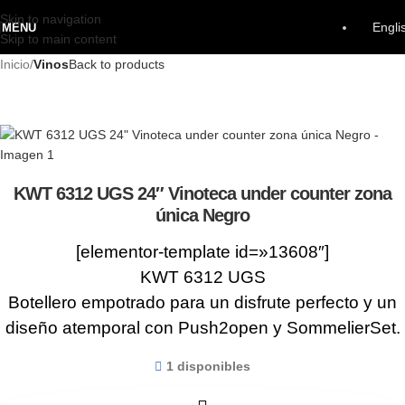
Skip to navigation
Engli
MENU
Skip to main content
Inicio
Vinos
Back to products
KWT 6312 UGS 24″ Vinoteca under counter zona
única Negro
[elementor-template id=»13608″]
KWT 6312 UGS
Botellero empotrado para un disfrute perfecto y un
diseño atemporal con Push2open y SommelierSet.
1 disponibles