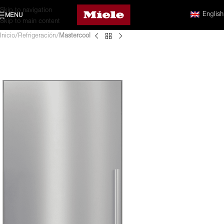
Skip to navigation
English
MENU
Skip to main content
Inicio
Refrigeración
Mastercool