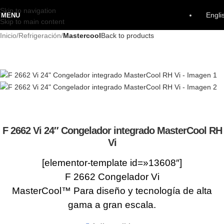
Skip to navigation
Engli
MENU
Skip to main content
Inicio
Refrigeración
Mastercool
Back to products
F 2662 Vi 24″ Congelador integrado MasterCool RH
Vi
[elementor-template id=»13608″]
F 2662 Congelador Vi
MasterCool™ Para diseño y tecnología de alta
gama a gran escala.