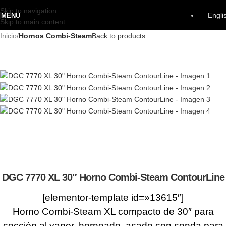
Skip to navigation
Engli
MENU
Skip to main content
Inicio
Hornos Combi-Steam
Back to products
DGC 7770 XL 30″ Horno Combi-Steam ContourLine
[elementor-template id=»13615″]
Horno Combi-Steam XL compacto de 30″ para
cocción al vapor, horneado, asado con sonda para