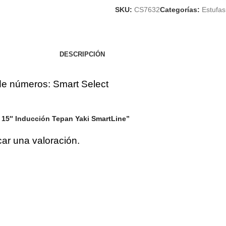
SKU:
CS7632
Categorías:
Estufas
DESCRIPCIÓN
 de números: Smart Select
2 15″ Inducción Tepan Yaki SmartLine”
car una valoración.