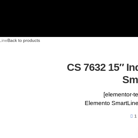
Line
Back to products
CS 7632 15″ In
Sm
[elementor-t
Elemento SmartLine
1