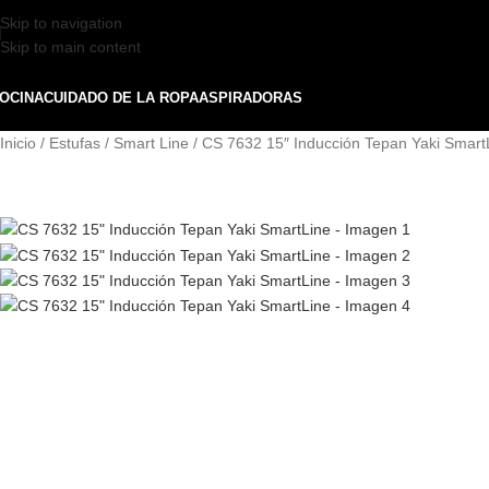
Skip to navigation
Skip to main content
OCINA
CUIDADO DE LA ROPA
ASPIRADORAS
Inicio
Estufas
Smart Line
CS 7632 15″ Inducción Tepan Yaki Smart