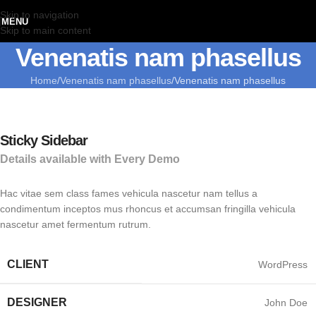
Skip to navigation
MENU
Skip to main content
Venenatis nam phasellus
Home
Venenatis nam phasellus
Venenatis nam phasellus
Sticky Sidebar
Details available with Every Demo
Hac vitae sem class fames vehicula nascetur nam tellus a
condimentum inceptos mus rhoncus et accumsan fringilla vehicula
nascetur amet fermentum rutrum.
CLIENT
WordPress
DESIGNER
John Doe