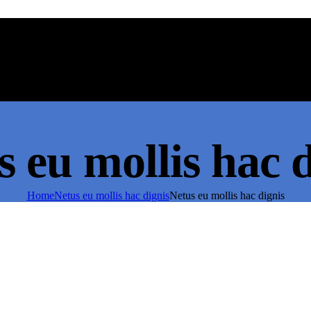
Lavadoras
s eu mollis hac d
Home
Netus eu mollis hac dignis
Netus eu mollis hac dignis
Aspiradoras con depósito sin bolsa