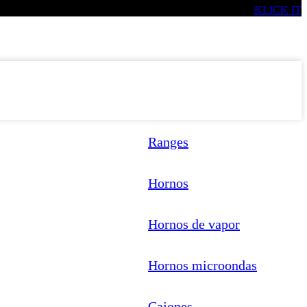
Miele 2026 Designed by
KLICK IT
Ranges
Hornos
Hornos de vapor
Hornos microondas
Cajones