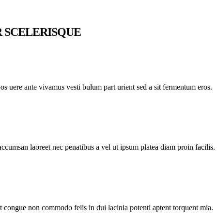
 SCELERISQUE
pos uere ante vivamus vesti bulum part urient sed a sit fermentum eros.
Optimi
accumsan laoreet nec penatibus a vel ut ipsum platea diam proin facilis.
nt congue non commodo felis in dui lacinia potenti aptent torquent mia.