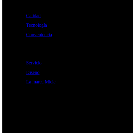
Buenas razones para elegir Miele
Calidad
Tecnología
Conveniencia
-
Servicio
Diseño
La marca Miele