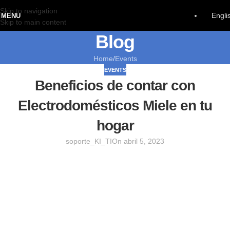
Skip to navigation
Engli
MENU
Skip to main content
Blog
Home
Events
EVENTS
Beneficios de contar con
Electrodomésticos Miele en tu
hogar
soporte_KI_TI
On abril 5, 2023